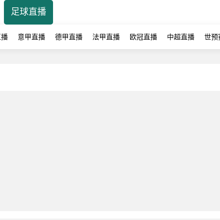
足球直播
直播
意甲直播
德甲直播
法甲直播
欧冠直播
中超直播
世预