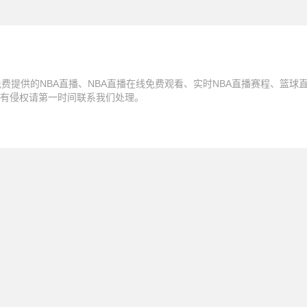
费提供的NBA直播、NBA直播在线免费观看、实时NBA直播赛程、篮球
有侵权请第一时间联系我们处理。