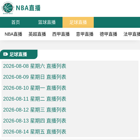
首页
篮球直播
足球直播
NBA直播
英超直播
西甲直播
意甲直播
德甲直播
法甲直
足球直播
2026-08-08 星期六 直播列表
2026-08-09 星期日 直播列表
2026-08-10 星期一 直播列表
2026-08-11 星期二 直播列表
2026-08-12 星期三 直播列表
2026-08-13 星期四 直播列表
2026-08-14 星期五 直播列表