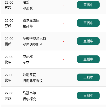
哈茨
22:00
-
直播中
苏超
邓迪联
图尔库国际
22:00
-
直播中
芬超
拉赫蒂
圣彼得堡泽尼特
22:00
-
直播中
俄超
罗迪纳莫斯科
威尔郡
22:00
-
直播中
比甲
亨克
沙勒罗瓦
22:00
-
直播中
比甲
旧海弗莱鲁汶
马瑟韦尔
22:00
-
直播中
苏超
福尔柯克