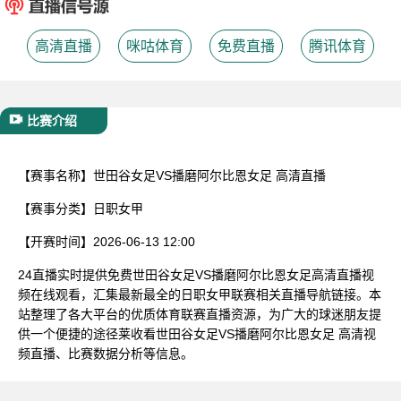
已结束
高清直播
咪咕体育
免费直播
腾讯体育
比赛介绍
【赛事名称】
世田谷女足VS播磨阿尔比恩女足 高清直播
【赛事分类】
日职女甲
【开赛时间】
2026-06-13 12:00
24直播实时提供免费世田谷女足VS播磨阿尔比恩女足高清直播视
频在线观看，汇集最新最全的日职女甲联赛相关直播导航链接。本
站整理了各大平台的优质体育联赛直播资源，为广大的球迷朋友提
供一个便捷的途径莱收看世田谷女足VS播磨阿尔比恩女足 高清视
频直播、比赛数据分析等信息。