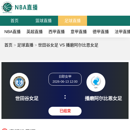
首页
篮球直播
足球直播
NBA直播
英超直播
西甲直播
意甲直播
德甲直播
法甲直
首页
>
足球直播
>
世田谷女足 VS 播磨阿尔比恩女足
日职女甲
2026-06-13 12:00
:
世田谷女足
播磨阿尔