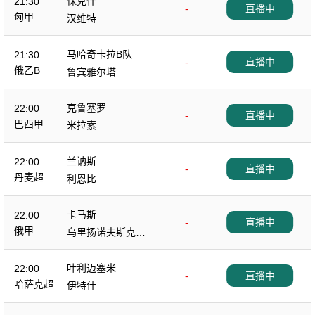
保克什
21:30
-
直播中
匈甲
汉维特
马哈奇卡拉B队
21:30
-
直播中
俄乙B
鲁宾雅尔塔
克鲁塞罗
22:00
-
直播中
巴西甲
米拉索
兰讷斯
22:00
-
直播中
丹麦超
利恩比
卡马斯
22:00
-
直播中
俄甲
乌里扬诺夫斯克伏
尔加
叶利迈塞米
22:00
-
直播中
哈萨克超
伊特什