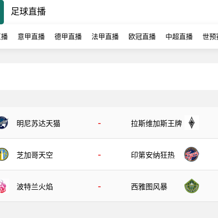
足球直播
直播
意甲直播
德甲直播
法甲直播
欧冠直播
中超直播
世预
-
明尼苏达天猫
拉斯维加斯王牌
-
芝加哥天空
印第安纳狂热
-
波特兰火焰
西雅图风暴