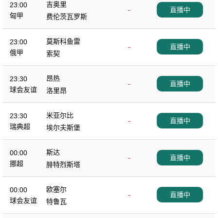
吉奥里
23:00
-
直播中
匈甲
费伦茨瓦罗斯
莫斯科鱼雷
23:00
-
直播中
俄甲
索契
昂热
23:30
-
直播中
球会友谊
洛里昂
米亚尔比
23:30
-
直播中
瑞典超
埃尔夫斯堡
斯达
00:00
-
直播中
挪超
腓特烈斯塔
欧塞尔
00:00
-
直播中
球会友谊
特鲁瓦