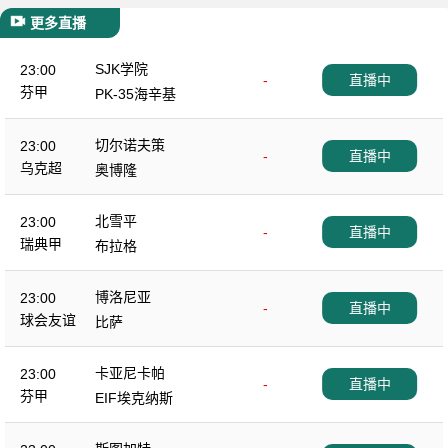
更多直播
SJK学院
23:00
-
直播中
芬甲
PK-35海辛基
切尔诺夫策
23:00
-
直播中
乌克超
奥博隆
北雪平
23:00
-
直播中
瑞典甲
布拉格
博洛尼亚
23:00
-
直播中
球会友谊
比萨
卡亚尼卡帕
23:00
-
直播中
芬甲
EIF埃克纳斯