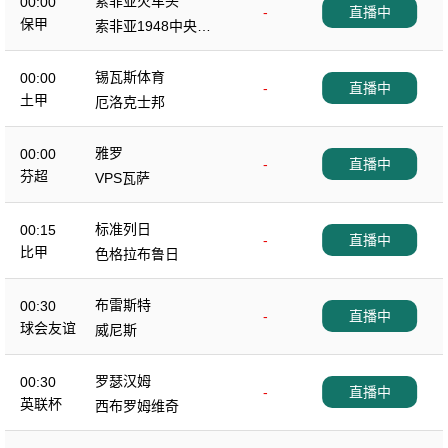
索菲亚火车头
00:00
-
直播中
保甲
索非亚1948中央陆
军
锡瓦斯体育
00:00
-
直播中
土甲
厄洛克士邦
雅罗
00:00
-
直播中
芬超
VPS瓦萨
标准列日
00:15
-
直播中
比甲
色格拉布鲁日
布雷斯特
00:30
-
直播中
球会友谊
威尼斯
罗瑟汉姆
00:30
-
直播中
英联杯
西布罗姆维奇