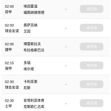
埃因霍温
02:00
-
未开始
荷甲
福图纳锡塔德
奥萨苏纳
02:00
-
未开始
球会友谊
艾因
博雷斯拉夫
02:00
-
未开始
捷甲
布拉格斯巴达
多瑙
02:15
-
未开始
保甲
埃尔塔
卡利亚里
02:30
-
未开始
球会友谊
尼斯
安塔利亚体育
02:30
-
未开始
土甲
克斯欧仁古库