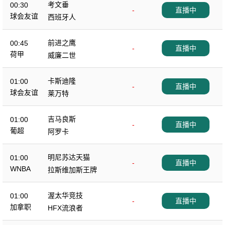
考文垂
00:30
-
直播中
球会友谊
西班牙人
前进之鹰
00:45
-
直播中
荷甲
威廉二世
卡斯迪隆
01:00
-
直播中
球会友谊
莱万特
吉马良斯
01:00
-
直播中
葡超
阿罗卡
明尼苏达天猫
01:00
-
直播中
WNBA
拉斯维加斯王牌
渥太华竞技
01:00
-
直播中
加拿职
HFX流浪者