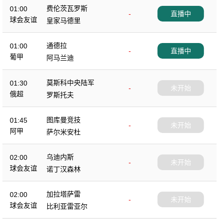
费伦茨瓦罗斯
01:00
-
直播中
球会友谊
皇家马德里
通德拉
01:00
-
直播中
葡甲
阿马兰迪
莫斯科中央陆军
01:30
-
未开始
俄超
罗斯托夫
图库曼竞技
01:45
-
未开始
阿甲
萨尔米安杜
乌迪内斯
02:00
-
未开始
球会友谊
诺丁汉森林
加拉塔萨雷
02:00
-
未开始
球会友谊
比利亚雷亚尔