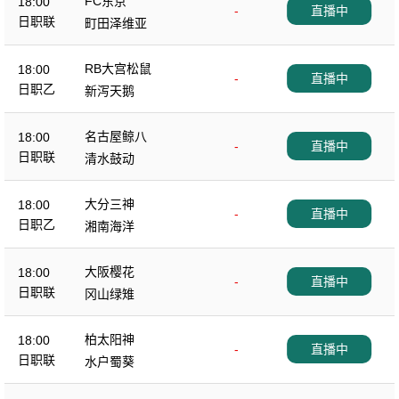
FC东京
18:00
-
直播中
日职联
町田泽维亚
RB大宫松鼠
18:00
-
直播中
日职乙
新泻天鹅
名古屋鲸八
18:00
-
直播中
日职联
清水鼓动
大分三神
18:00
-
直播中
日职乙
湘南海洋
大阪樱花
18:00
-
直播中
日职联
冈山绿雉
柏太阳神
18:00
-
直播中
日职联
水户蜀葵