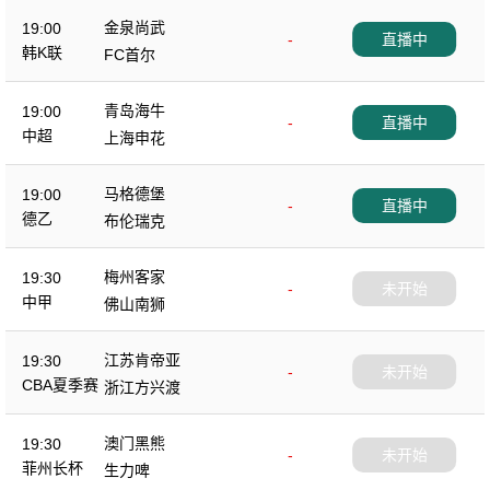
金泉尚武
19:00
-
直播中
韩K联
FC首尔
青岛海牛
19:00
-
直播中
中超
上海申花
马格德堡
19:00
-
直播中
德乙
布伦瑞克
梅州客家
19:30
-
未开始
中甲
佛山南狮
江苏肯帝亚
19:30
-
未开始
CBA夏季赛
浙江方兴渡
澳门黑熊
19:30
-
未开始
菲州长杯
生力啤