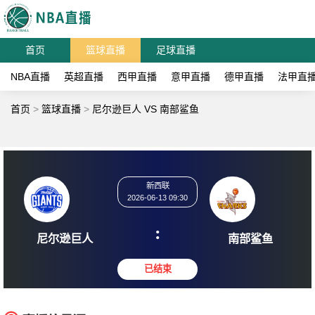
首页
篮球直播
足球直播
NBA直播
英超直播
西甲直播
意甲直播
德甲直播
法甲直
首页
>
篮球直播
>
尼尔逊巨人 VS 南部鲨鱼
新西联
2026-06-13 09:30
:
尼尔逊巨人
南部