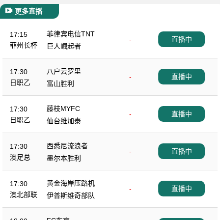
更多直播
菲律宾电信TNT
17:15
-
直播中
菲州长杯
巨人崛起者
八户云罗里
17:30
-
直播中
日职乙
富山胜利
藤枝MYFC
17:30
-
直播中
日职乙
仙台维加泰
西悉尼流浪者
17:30
-
直播中
澳足总
墨尔本胜利
黄金海岸压路机
17:30
-
直播中
澳北部联
伊普斯维奇部队