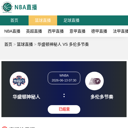
首页
篮球直播
足球直播
NBA直播
英超直播
西甲直播
意甲直播
德甲直播
法甲直
首页
>
篮球直播
>
华盛顿神秘人 VS 多伦多节奏
WNBA
2026-06-13 07:30
:
华盛顿神秘人
多伦多