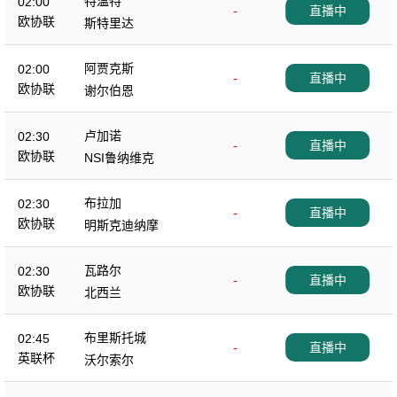
特温特
02:00
-
直播中
欧协联
斯特里达
阿贾克斯
02:00
-
直播中
欧协联
谢尔伯恩
卢加诺
02:30
-
直播中
欧协联
NSI鲁纳维克
布拉加
02:30
-
直播中
欧协联
明斯克迪纳摩
瓦路尔
02:30
-
直播中
欧协联
北西兰
布里斯托城
02:45
-
直播中
英联杯
沃尔索尔