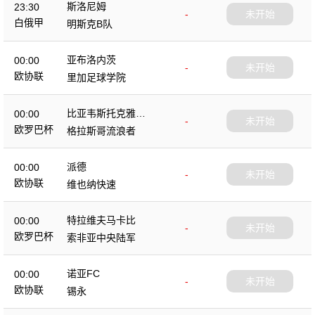
斯洛尼姆
23:30
-
未开始
白俄甲
明斯克B队
亚布洛内茨
00:00
-
未开始
欧协联
里加足球学院
比亚韦斯托克雅盖
00:00
-
未开始
隆
欧罗巴杯
格拉斯哥流浪者
派德
00:00
-
未开始
欧协联
维也纳快速
特拉维夫马卡比
00:00
-
未开始
欧罗巴杯
索非亚中央陆军
诺亚FC
00:00
-
未开始
欧协联
锡永