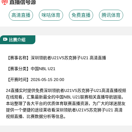
已结束
高清直播
咪咕体育
免费直播
腾讯体育
比赛介绍
【赛事名称】
深圳领航者U21VS苏克狮子U21 高清直播
【赛事分类】
中国NBL U21
【开赛时间】
2026-05-15 20:00
24直播实时提供免费深圳领航者U21VS苏克狮子U21高清直播视频
在线观看，汇集最新最全的中国NBL U21联赛相关直播导航链接。
本站整理了各大平台的优质体育联赛直播资源，为广大的球迷朋友
提供一个便捷的途径莱收看深圳领航者U21VS苏克狮子U21 高清
视频直播、比赛数据分析等信息。