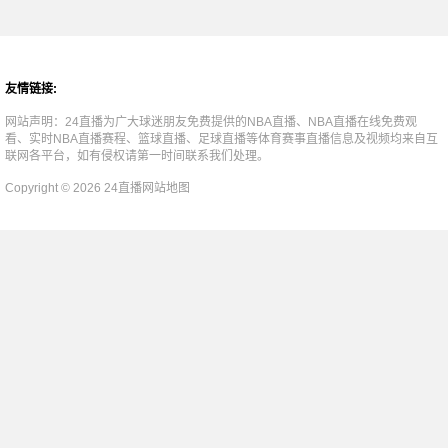
友情链接:
网站声明：24直播为广大球迷朋友免费提供的NBA直播、NBA直播在线免费观
看、实时NBA直播赛程、篮球直播、足球直播等体育赛事直播信息及视频均来自互
联网各平台，如有侵权请第一时间联系我们处理。
Copyright © 2026 24直播
网站地图