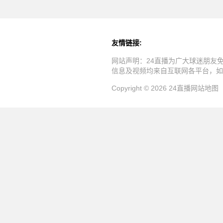
友情链接:
网站声明：24直播为广大球迷朋友免
信息及视频均来自互联网各平台，如
Copyright © 2026 24直播
网站地图