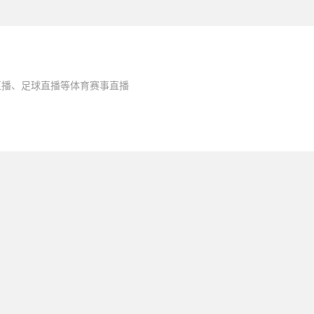
直播、足球直播等体育赛事直播