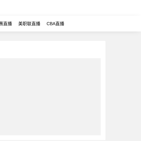
赛直播
美职联直播
CBA直播