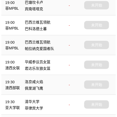
巴塘坎卡卢
19:00
-
未开始
菲MPBL
宾南塔塔克
巴西兰维瓦领航
19:00
-
未开始
菲MPBL
巴科洛德土蕃
巴西兰维瓦领航
19:00
-
未开始
菲MPBL
帕拉纳克爱国者队
华威参议员女篮
19:00
-
未开始
澳西女联
君达乐灰狼女篮
洛京咸火焰
19:30
-
未开始
澳西部联
佩里湖飞鹰
清华大学
19:30
-
未开始
亚大学联
菲律宾大学