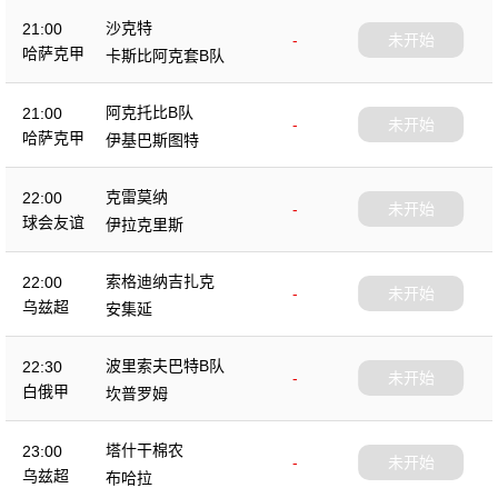
沙克特
21:00
-
未开始
哈萨克甲
卡斯比阿克套B队
阿克托比B队
21:00
-
未开始
哈萨克甲
伊基巴斯图特
克雷莫纳
22:00
-
未开始
球会友谊
伊拉克里斯
索格迪纳吉扎克
22:00
-
未开始
乌兹超
安集延
波里索夫巴特B队
22:30
-
未开始
白俄甲
坎普罗姆
塔什干棉农
23:00
-
未开始
乌兹超
布哈拉