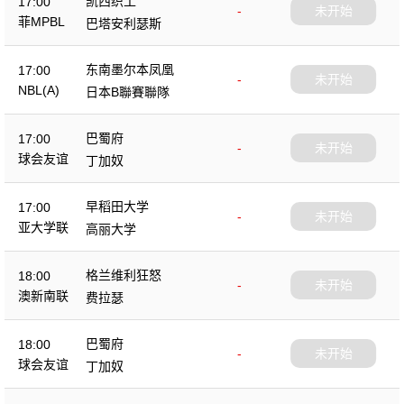
凯西织工
17:00
-
未开始
菲MPBL
巴塔安利瑟斯
东南墨尔本凤凰
17:00
-
未开始
NBL(A)
日本B聯賽聯隊
巴蜀府
17:00
-
未开始
球会友谊
丁加奴
早稻田大学
17:00
-
未开始
亚大学联
高丽大学
格兰维利狂怒
18:00
-
未开始
澳新南联
费拉瑟
巴蜀府
18:00
-
未开始
球会友谊
丁加奴