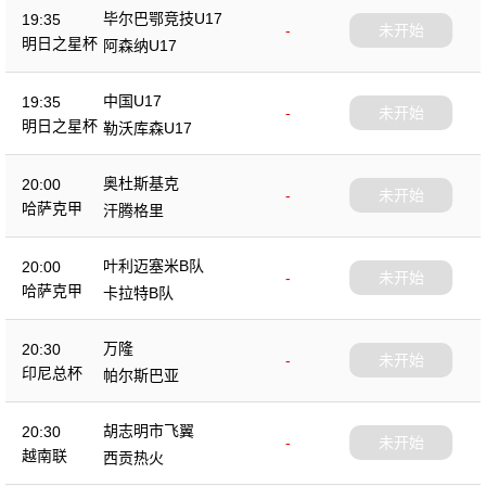
毕尔巴鄂竞技U17
19:35
-
未开始
明日之星杯
阿森纳U17
中国U17
19:35
-
未开始
明日之星杯
勒沃库森U17
奥杜斯基克
20:00
-
未开始
哈萨克甲
汗腾格里
叶利迈塞米B队
20:00
-
未开始
哈萨克甲
卡拉特B队
万隆
20:30
-
未开始
印尼总杯
帕尔斯巴亚
胡志明市飞翼
20:30
-
未开始
越南联
西贡热火