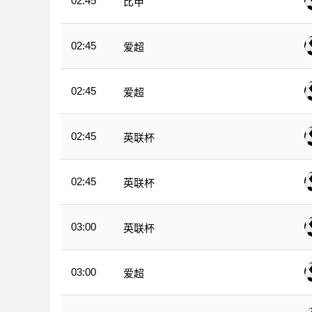
02:45
比甲
02:45
爱超
02:45
爱超
02:45
英联杯
02:45
英联杯
03:00
英联杯
03:00
爱超