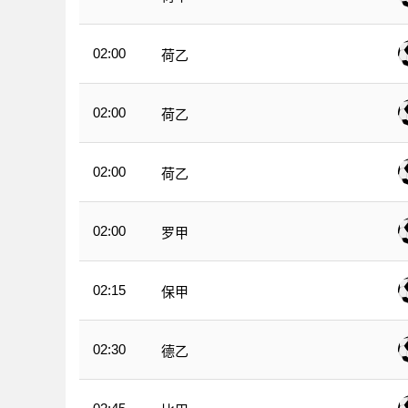
02:00
荷乙
02:00
荷乙
02:00
荷乙
02:00
罗甲
02:15
保甲
02:30
德乙