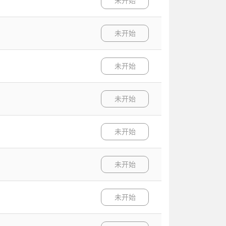
未开始
未开始
未开始
未开始
未开始
未开始
未开始