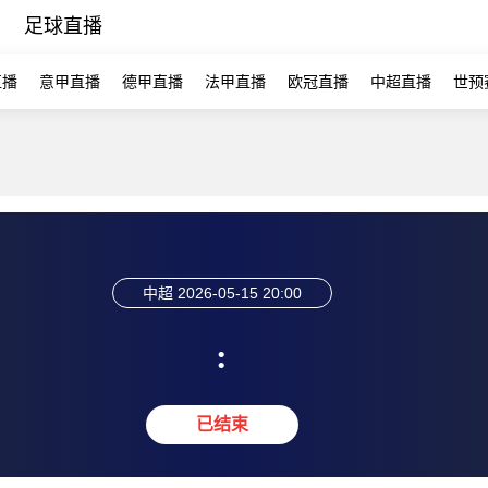
足球直播
直播
意甲直播
德甲直播
法甲直播
欧冠直播
中超直播
世预
中超
2026-05-15 20:00
:
已结束