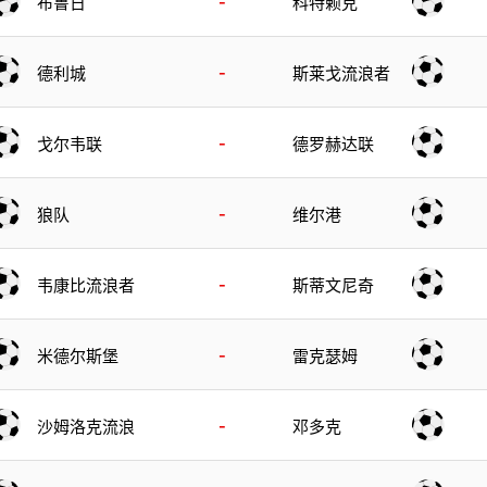
-
布鲁日
科特赖克
-
德利城
斯莱戈流浪者
-
戈尔韦联
德罗赫达联
-
狼队
维尔港
-
韦康比流浪者
斯蒂文尼奇
-
米德尔斯堡
雷克瑟姆
-
沙姆洛克流浪
邓多克