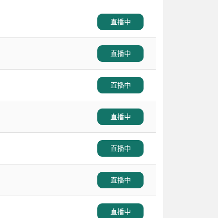
直播中
直播中
直播中
直播中
直播中
直播中
直播中