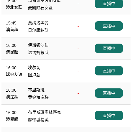
汤斯维尔火焰女篮
15:30
-
直播中
澳北女联
麦凯陨石女篮
莫纳洛黑豹
15:45
-
直播中
澳首超
贝尔康纳联
伊斯顿沙伯
16:00
-
直播中
澳昆超
温纳姆狼队
埃尔切
16:00
-
直播中
球会友谊
图卢兹
布里斯班
16:00
-
直播中
澳昆超
黄金海岸联
布里斯班奥林匹克
16:00
-
直播中
澳昆超
摩顿城精英