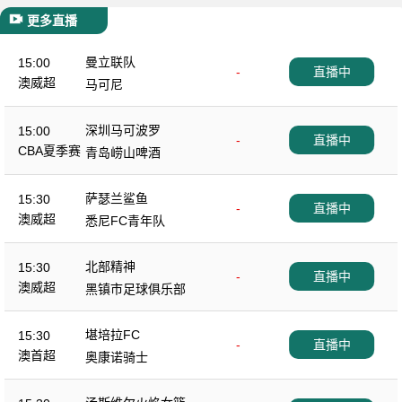
更多直播
曼立联队
15:00
-
直播中
澳威超
马可尼
深圳马可波罗
15:00
-
直播中
CBA夏季赛
青岛崂山啤酒
萨瑟兰鲨鱼
15:30
-
直播中
澳威超
悉尼FC青年队
北部精神
15:30
-
直播中
澳威超
黑镇市足球俱乐部
堪培拉FC
15:30
-
直播中
澳首超
奥康诺骑士