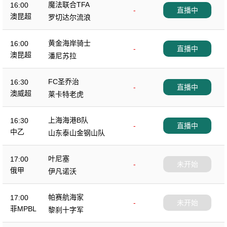
魔法联合TFA
16:00
-
直播中
澳昆超
罗切达尔流浪
黄金海岸骑士
16:00
-
直播中
澳昆超
潘尼苏拉
FC圣乔治
16:30
-
直播中
澳威超
莱卡特老虎
上海海港B队
16:30
-
直播中
中乙
山东泰山金钢山队
叶尼塞
17:00
-
未开始
俄甲
伊凡诺沃
帕赛航海家
17:00
-
未开始
菲MPBL
黎刹十字军