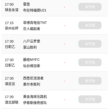
雷恩
17:00
-
未开始
球会友谊
布伦特福德U21
菲律宾电信TNT
17:15
-
未开始
菲州长杯
巨人崛起者
八户云罗里
17:30
-
未开始
日职乙
富山胜利
藤枝MYFC
17:30
-
未开始
日职乙
仙台维加泰
西悉尼流浪者
17:30
-
未开始
澳足总
墨尔本胜利
黄金海岸压路机
17:30
-
未开始
澳北部联
伊普斯维奇部队