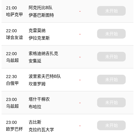
阿克托比B队
21:00
-
未开始
哈萨克甲
伊基巴斯图特
克雷莫纳
22:00
-
未开始
球会友谊
伊拉克里斯
索格迪纳吉扎克
22:00
-
未开始
乌兹超
安集延
波里索夫巴特B队
22:30
-
未开始
白俄甲
坎普罗姆
塔什干棉农
23:00
-
未开始
乌兹超
布哈拉
古比斯
23:00
-
未开始
欧罗巴杯
克拉约瓦大学