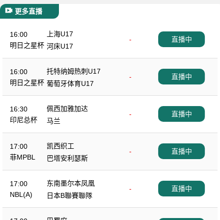
更多直播
上海U17
16:00
-
直播中
明日之星杯
河床U17
托特纳姆热刺U17
16:00
-
直播中
明日之星杯
葡萄牙体育U17
佩西加雅加达
16:30
-
直播中
印尼总杯
马兰
凯西织工
17:00
-
直播中
菲MPBL
巴塔安利瑟斯
东南墨尔本凤凰
17:00
-
直播中
NBL(A)
日本B聯賽聯隊