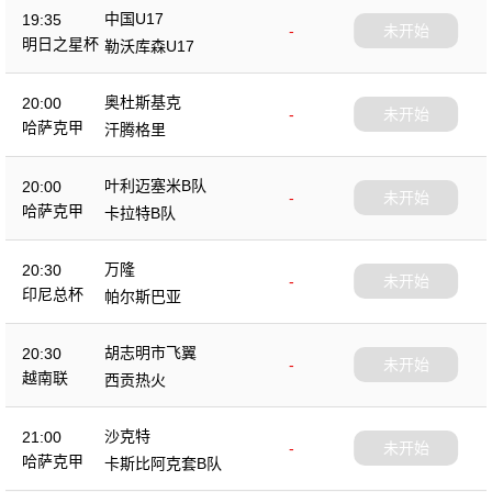
中国U17
19:35
-
未开始
明日之星杯
勒沃库森U17
奥杜斯基克
20:00
-
未开始
哈萨克甲
汗腾格里
叶利迈塞米B队
20:00
-
未开始
哈萨克甲
卡拉特B队
万隆
20:30
-
未开始
印尼总杯
帕尔斯巴亚
胡志明市飞翼
20:30
-
未开始
越南联
西贡热火
沙克特
21:00
-
未开始
哈萨克甲
卡斯比阿克套B队