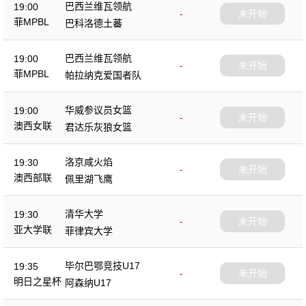
巴西兰维瓦领航
19:00
-
未开始
菲MPBL
巴科洛德土蕃
巴西兰维瓦领航
19:00
-
未开始
菲MPBL
帕拉纳克爱国者队
华威参议员女篮
19:00
-
未开始
澳西女联
君达乐灰狼女篮
洛京咸火焰
19:30
-
未开始
澳西部联
佩里湖飞鹰
清华大学
19:30
-
未开始
亚大学联
菲律宾大学
毕尔巴鄂竞技U17
19:35
-
未开始
明日之星杯
阿森纳U17