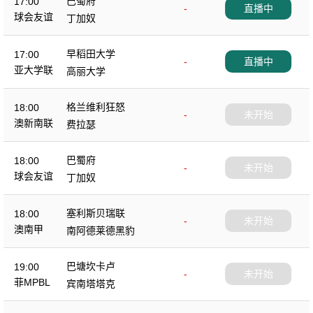
巴蜀府
17:00
-
直播中
球会友谊
丁加奴
早稻田大学
17:00
-
直播中
亚大学联
高丽大学
格兰维利狂怒
18:00
-
未开始
澳新南联
费拉瑟
巴蜀府
18:00
-
未开始
球会友谊
丁加奴
塞利斯贝瑞联
18:00
-
未开始
澳南甲
南阿德莱德黑豹
巴塘坎卡卢
19:00
-
未开始
菲MPBL
宾南塔塔克