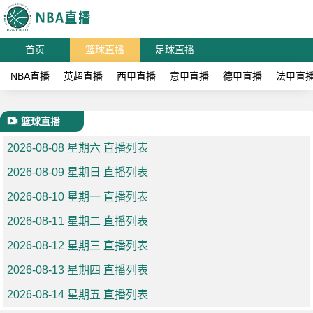
首页
篮球直播
足球直播
NBA直播
英超直播
西甲直播
意甲直播
德甲直播
法甲直
篮球直播
2026-08-08 星期六 直播列表
2026-08-09 星期日 直播列表
2026-08-10 星期一 直播列表
2026-08-11 星期二 直播列表
2026-08-12 星期三 直播列表
2026-08-13 星期四 直播列表
2026-08-14 星期五 直播列表