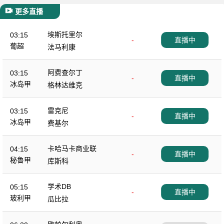
更多直播
埃斯托里尔
03:15
-
直播中
葡超
法马利康
阿费查尔丁
03:15
-
直播中
冰岛甲
格林达维克
雷克尼
03:15
-
直播中
冰岛甲
费基尔
卡哈马卡商业联
04:15
-
直播中
秘鲁甲
库斯科
学术DB
05:15
-
直播中
玻利甲
瓜比拉