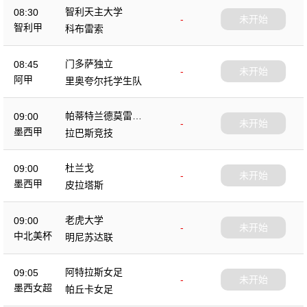
智利天主大学
08:30
-
未开始
智利甲
科布雷索
门多萨独立
08:45
-
未开始
阿甲
里奥夸尔托学生队
帕蒂特兰德莫雷洛
09:00
-
未开始
斯
墨西甲
拉巴斯竞技
杜兰戈
09:00
-
未开始
墨西甲
皮拉塔斯
老虎大学
09:00
-
未开始
中北美杯
明尼苏达联
阿特拉斯女足
09:05
-
未开始
墨西女超
帕丘卡女足