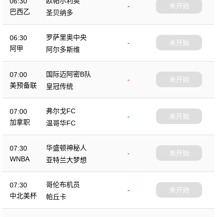
欧帕尔利奥
06:30
-
未开始
巴西乙
圣贝纳多
罗萨里奥中央
06:30
-
未开始
阿甲
阿尔多斯维
国际迈阿密B队
07:00
-
未开始
美预备联
皇冠传统
弗尔戈FC
07:00
-
未开始
加拿职
温哥华FC
华盛顿神秘人
07:30
-
未开始
WNBA
亚特兰大梦想
哥伦布机员
07:30
-
未开始
中北美杯
帕丘卡