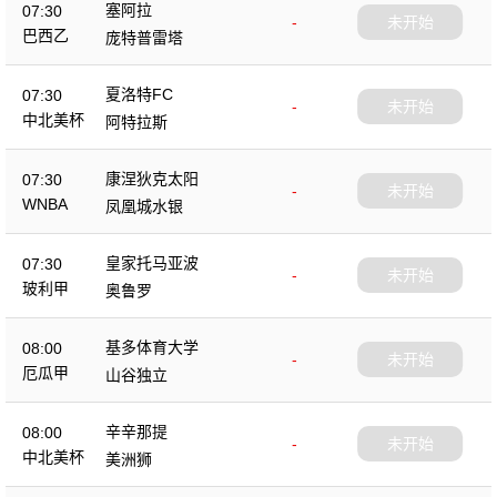
塞阿拉
07:30
-
未开始
巴西乙
庞特普雷塔
夏洛特FC
07:30
-
未开始
中北美杯
阿特拉斯
康涅狄克太阳
07:30
-
未开始
WNBA
凤凰城水银
皇家托马亚波
07:30
-
未开始
玻利甲
奥鲁罗
基多体育大学
08:00
-
未开始
厄瓜甲
山谷独立
辛辛那提
08:00
-
未开始
中北美杯
美洲狮