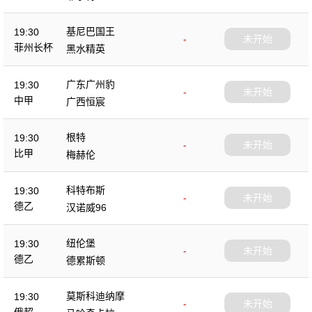
基尼巴国王
19:30
-
未开始
菲州长杯
黑水精英
广东广州豹
19:30
-
未开始
中甲
广西恒宸
根特
19:30
-
未开始
比甲
梅赫伦
科特布斯
19:30
-
未开始
德乙
汉诺威96
纽伦堡
19:30
-
未开始
德乙
德累斯顿
莫斯科迪纳摩
19:30
-
未开始