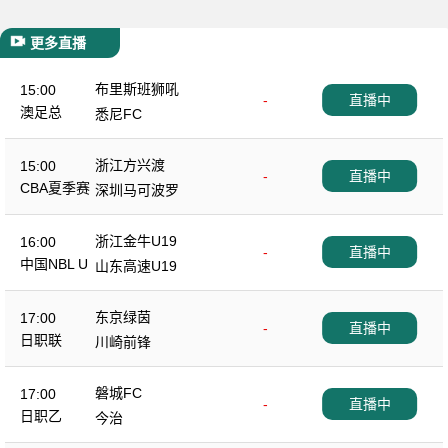
更多直播
布里斯班狮吼
15:00
-
直播中
澳足总
悉尼FC
浙江方兴渡
15:00
-
直播中
CBA夏季赛
深圳马可波罗
浙江金牛U19
16:00
-
直播中
中国NBL U
山东高速U19
19
东京绿茵
17:00
-
直播中
日职联
川崎前锋
磐城FC
17:00
-
直播中
日职乙
今治