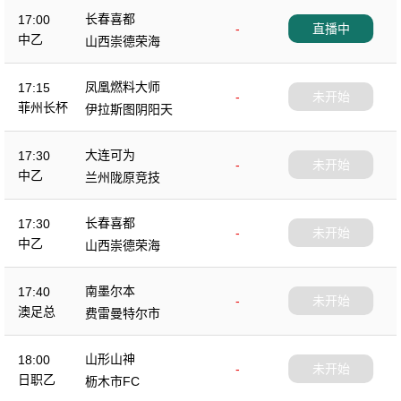
长春喜都
17:00
-
直播中
中乙
山西崇德荣海
凤凰燃料大师
17:15
-
未开始
菲州长杯
伊拉斯图阴阳天
大连可为
17:30
-
未开始
中乙
兰州陇原竞技
长春喜都
17:30
-
未开始
中乙
山西崇德荣海
南墨尔本
17:40
-
未开始
澳足总
费雷曼特尔市
山形山神
18:00
-
未开始
日职乙
枥木市FC