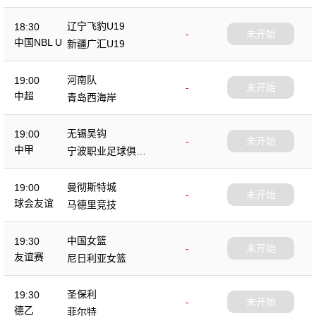
辽宁飞豹U19
18:30
-
未开始
中国NBL U
新疆广汇U19
19
河南队
19:00
-
未开始
中超
青岛西海岸
无锡吴钩
19:00
-
未开始
中甲
宁波职业足球俱乐
部
曼彻斯特城
19:00
-
未开始
球会友谊
马德里竞技
中国女篮
19:30
-
未开始
友谊赛
尼日利亚女篮
圣保利
19:30
-
未开始
德乙
菲尔特