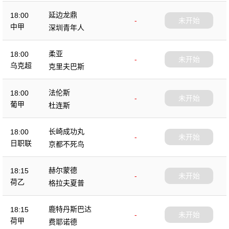
延边龙鼎
18:00
-
未开始
中甲
深圳青年人
柔亚
18:00
-
未开始
乌克超
克里夫巴斯
法伦斯
18:00
-
未开始
葡甲
杜连斯
长崎成功丸
18:00
-
未开始
日职联
京都不死鸟
赫尔蒙德
18:15
-
未开始
荷乙
格拉夫夏普
鹿特丹斯巴达
18:15
-
未开始
荷甲
费耶诺德