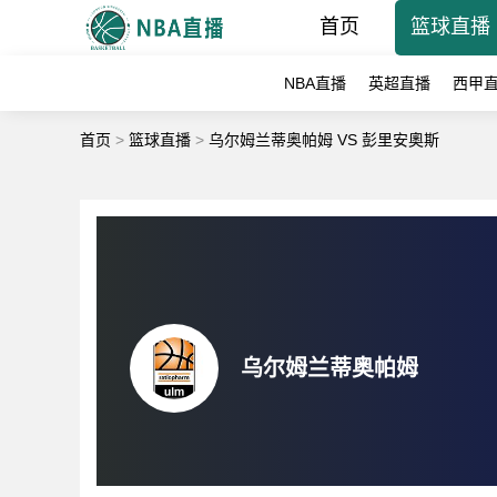
首页
篮球直播
NBA直播
英超直播
西甲
首页
>
篮球直播
>
乌尔姆兰蒂奥帕姆 VS 彭里安奧斯
乌尔姆兰蒂奥帕姆