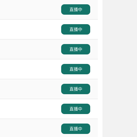
直播中
直播中
直播中
直播中
直播中
直播中
直播中