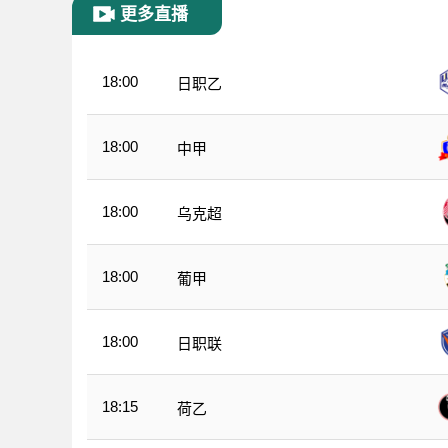
更多直播
18:00
日职乙
18:00
中甲
18:00
乌克超
18:00
葡甲
18:00
日职联
18:15
荷乙